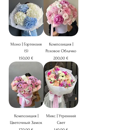
Моно | Гортензия
Композиция |
(5)
Розовое Облачко
Цена
Цена
150,00 €
200,00 €
Композиция |
Микс | Утренний
Цветочный Замок
Свет
Цена
Цена
170,00 €
140,00 €