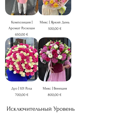
Композиция |
Микс | Яркий День
Аромат Роскоши
Цена
500,00 €
Цена
650,00 €
Дуо | 101 Роза
Микс | Венеция
Цена
Цена
700,00 €
800,00 €
Исключительный Уровень