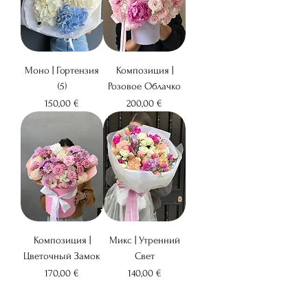
Моно | Гортензия
Композиция |
(5)
Розовое Облачко
Цена
Цена
150,00 €
200,00 €
Композиция |
Микс | Утренний
Цветочный Замок
Свет
Цена
Цена
170,00 €
140,00 €