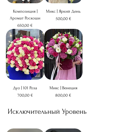
Композиция |
Микс | Яркий День
Аромат Роскоши
Цена
500,00 €
Цена
650,00 €
Дуо | 101 Роза
Микс | Венеция
Цена
Цена
700,00 €
800,00 €
Исключительный Уровень