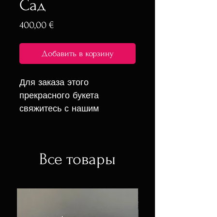
Сад
Цена
400,00 €
Добавить в корзину
Для заказа этого
прекрасного букета
свяжитесь с нашим
оператором в WhatsApp
или Telegram. Он поможет
вам оформить заказ и
Все товары
ответит на все ваши
вопросы.
- Быстрая и пунктуальная
доставка