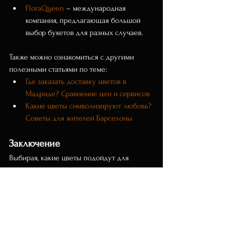
FloraQueen
 – международная 
компания, предлагающая большой 
выбор букетов для разных случаев.
Также можно ознакомиться с другими 
полезными статьями по теме:
Где заказать доставку цветов в 
Мадриде? Сравнение цен и сервисов
Какие цветы символизируют любовь? 
Советы для жителей Барселоны
Заключение
Выбирая, какие цветы подойдут для 
извинения, ориентируйтесь на символику, 
культурные особенности и личные 
предпочтения человека, которому хотите 
выразить сожаление. Искренность и 
правильный выбор букета помогут 