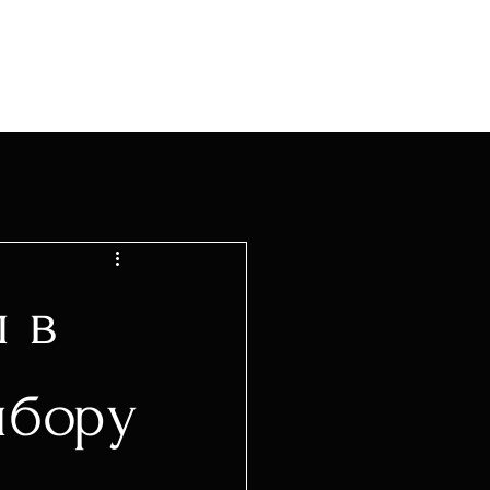
 в
ыбору