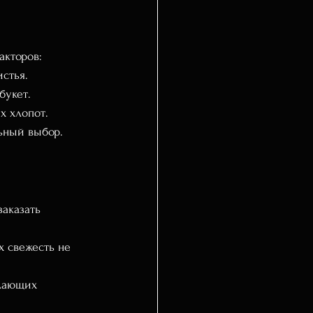
акторов:
стья.
букет.
х хлопот.
ьный выбор.
аказать 
х свежесть не 
лающих 