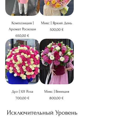
Композиция |
Микс | Яркий День
Аромат Роскоши
Цена
500,00 €
Цена
650,00 €
Дуо | 101 Роза
Микс | Венеция
Цена
Цена
700,00 €
800,00 €
Исключительный Уровень