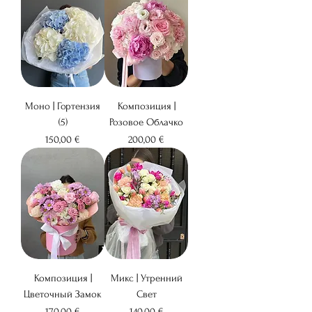
Моно | Гортензия
Композиция |
(5)
Розовое Облачко
Цена
Цена
150,00 €
200,00 €
Композиция |
Микс | Утренний
Цветочный Замок
Свет
Цена
Цена
170,00 €
140,00 €